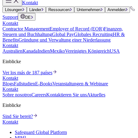
Kontakt
Lösungen
Länder
Ressourcen
Unternehmen
Anmelden
Support
DE
Kontakt
Contractor Management
Employer of Record (EOR)
Finanzen,
Steuern und Buchhaltung
Global Pay
Globales Recruiting
HR &
Benefits
Gründung und Verwaltung einer Niederlassung
Kontakt
Australien
Kanada
Indien
Mexiko
Vereinigtes Königreich
USA
Einblicke
Ver los más de 187 países
Kontakt
Blogs
Fallstudien
E-Books
Veranstaltungen & Webinare
Kontakt
Sobre nosotros
Careers
Kontaktieren Sie uns
Aktuelles
Einblicke
Sind Sie bereit?
Kontakt
Safeguard Global Platform
MIHI