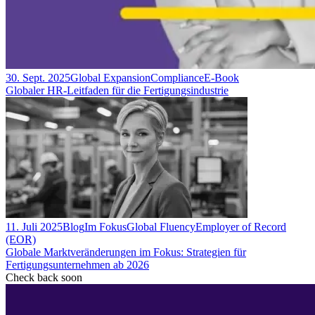
30. Sept. 2025
Global Expansion
Compliance
E-Book
Globaler HR-Leitfaden für die Fertigungsindustrie
11. Juli 2025
Blog
Im Fokus
Global Fluency
Employer of Record
(EOR)
Globale Marktveränderungen im Fokus: Strategien für
Fertigungsunternehmen ab 2026
Check back soon