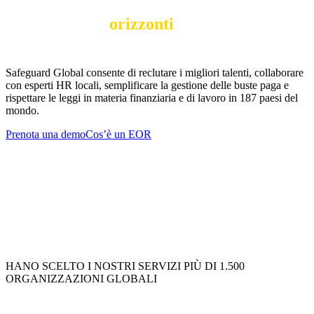
Espandi i tuoi
orizzonti
, non aumentare il
rischio
Safeguard Global consente di reclutare i migliori talenti, collaborare
con esperti HR locali, semplificare la gestione delle buste paga e
rispettare le leggi in materia finanziaria e di lavoro in 187 paesi del
mondo.
Prenota una demo
Cos’è un EOR
HANO SCELTO I NOSTRI SERVIZI PIÙ DI 1.500
ORGANIZZAZIONI GLOBALI