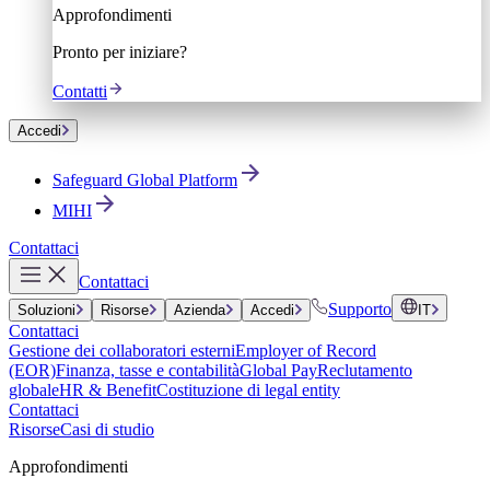
Approfondimenti
Pronto per iniziare?
Contatti
Accedi
Safeguard Global Platform
MIHI
Contattaci
Contattaci
Supporto
Soluzioni
Risorse
Azienda
Accedi
IT
Contattaci
Gestione dei collaboratori esterni
Employer of Record
(EOR)
Finanza, tasse e contabilità
Global Pay
Reclutamento
globale
HR & Benefit
Costituzione di legal entity
Contattaci
Risorse
Casi di studio
Approfondimenti