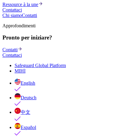
Ressource à la une
Contattaci
Chi siamo
Contatti
Approfondimenti
Pronto per iniziare?
Contatti
Contattaci
Safeguard Global Platform
MIHI
English
Deutsch
中文
Español