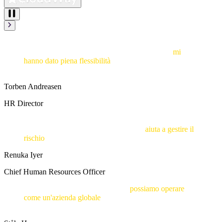
"Safeguard Global mi ha fatto risparmiare tempo e
fatica. Hanno gestito tutte le transazioni locali e
mi
hanno dato piena flessibilità
per potermi occupare delle
decisioni strategiche."
Torben Andreasen
HR Director
“Possiamo concentrarci su quello che dobbiamo fare,
nella certezza che Safeguard Global ci
aiuta a gestire il
rischio
nei paesi in cui vogliamo espanderci.”
Renuka Iyer
Chief Human Resources Officer
"Siamo una piccola azienda... ma
possiamo operare
come un'azienda globale
, un aspetto estremamente
importante per noi.