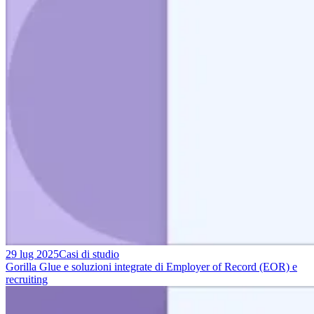
29 lug 2025
Casi di studio
Gorilla Glue e soluzioni integrate di Employer of Record (EOR) e
recruiting