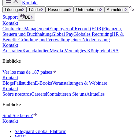
Kontakt
Lösungen
Länder
Ressourcen
Unternehmen
Anmelden
Support
DE
Kontakt
Contractor Management
Employer of Record (EOR)
Finanzen,
Steuern und Buchhaltung
Global Pay
Globales Recruiting
HR &
Benefits
Gründung und Verwaltung einer Niederlassung
Kontakt
Australien
Kanada
Indien
Mexiko
Vereinigtes Königreich
USA
Einblicke
Ver los más de 187 países
Kontakt
Blogs
Fallstudien
E-Books
Veranstaltungen & Webinare
Kontakt
Sobre nosotros
Careers
Kontaktieren Sie uns
Aktuelles
Einblicke
Sind Sie bereit?
Kontakt
Safeguard Global Platform
MIHI