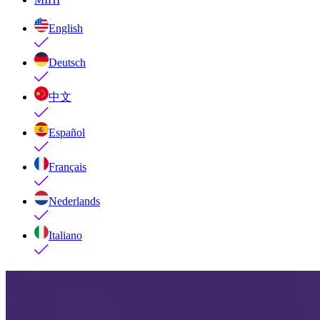
English
Deutsch
中文
Español
Français
Nederlands
Italiano