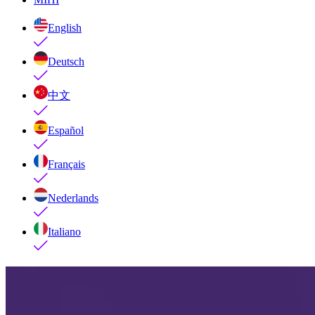
English
Deutsch
中文
Español
Français
Nederlands
Italiano