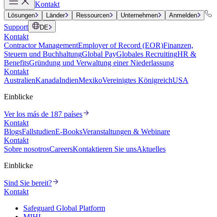
Kontakt
Lösungen
Länder
Ressourcen
Unternehmen
Anmelden
Support
DE
Kontakt
Contractor Management
Employer of Record (EOR)
Finanzen,
Steuern und Buchhaltung
Global Pay
Globales Recruiting
HR &
Benefits
Gründung und Verwaltung einer Niederlassung
Kontakt
Australien
Kanada
Indien
Mexiko
Vereinigtes Königreich
USA
Einblicke
Ver los más de 187 países
Kontakt
Blogs
Fallstudien
E-Books
Veranstaltungen & Webinare
Kontakt
Sobre nosotros
Careers
Kontaktieren Sie uns
Aktuelles
Einblicke
Sind Sie bereit?
Kontakt
Safeguard Global Platform
MIHI