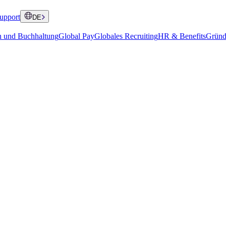
upport
DE
n und Buchhaltung
Global Pay
Globales Recruiting
HR & Benefits
Gründ