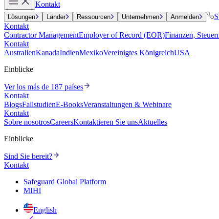
Kontakt
S
Lösungen
Länder
Ressourcen
Unternehmen
Anmelden
Kontakt
Contractor Management
Employer of Record (EOR)
Finanzen, Steuer
Kontakt
Australien
Kanada
Indien
Mexiko
Vereinigtes Königreich
USA
Einblicke
Ver los más de 187 países
Kontakt
Blogs
Fallstudien
E-Books
Veranstaltungen & Webinare
Kontakt
Sobre nosotros
Careers
Kontaktieren Sie uns
Aktuelles
Einblicke
Sind Sie bereit?
Kontakt
Safeguard Global Platform
MIHI
English