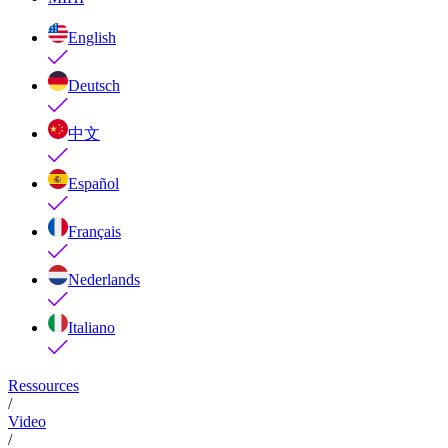
English
Deutsch
中文
Español
Français
Nederlands
Italiano
Ressources
/
Video
/