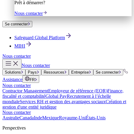
Prêt à démarrer?
Nous contacter
Se connecter
Safeguard Global Platform
MIHI
Nous contacter
Nous contacter
Solutions
Pays
Ressources
Entreprise
Se connecter
Assistance
FR
Nous contacter
Contractor Management
Employeur de référence (EOR)
Finance,
fiscalité et comptabilité
Global Pay
Recrutement à l’échelle
mondiale
Services RH et gestion des avantages sociaux
Création et
gestion d'une entité juridique
Nous contacter
Australie
Canada
Inde
Mexique
Royaume-Uni
États-Unis
Perspectives