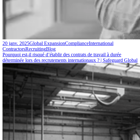
20 janv. 2025
Global Expansion
Compliance
International
Contractors
Recruiting
Blog
Pourquoi est-il risqué d’établir des contrats de travail à durée
déterminée lors des recrutements internationaux ? | Safeguard Global