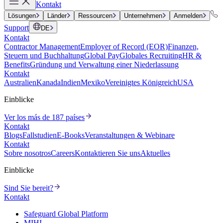
Kontakt
Lösungen
Länder
Ressourcen
Unternehmen
Anmelden
Support
DE
Kontakt
Contractor Management
Employer of Record (EOR)
Finanzen,
Steuern und Buchhaltung
Global Pay
Globales Recruiting
HR &
Benefits
Gründung und Verwaltung einer Niederlassung
Kontakt
Australien
Kanada
Indien
Mexiko
Vereinigtes Königreich
USA
Einblicke
Ver los más de 187 países
Kontakt
Blogs
Fallstudien
E-Books
Veranstaltungen & Webinare
Kontakt
Sobre nosotros
Careers
Kontaktieren Sie uns
Aktuelles
Einblicke
Sind Sie bereit?
Kontakt
Safeguard Global Platform
MIHI