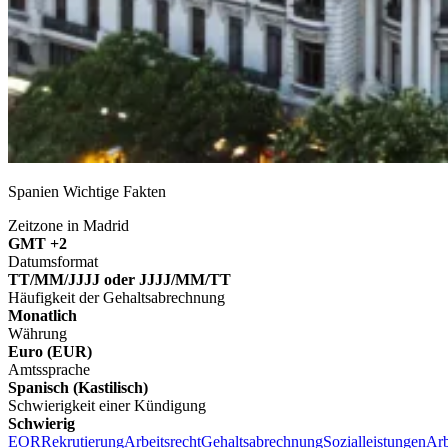
Spanien Wichtige Fakten
Zeitzone in Madrid
GMT +2
Datumsformat
TT/MM/JJJJ oder JJJJ/MM/TT
Häufigkeit der Gehaltsabrechnung
Monatlich
Währung
Euro (EUR)
Amtssprache
Spanisch (Kastilisch)
Schwierigkeit einer Kündigung
Schwierig
EOR
Rekrutierung
Arbeitsrecht
Gehaltsabrechnung
Sozialleistungen
Arb