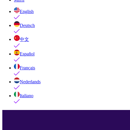
English
Deutsch
中文
Español
Français
Nederlands
Italiano