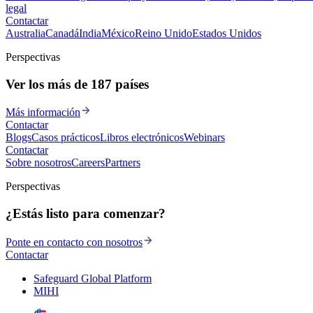
legal
Contactar
Australia
Canadá
India
México
Reino Unido
Estados Unidos
Perspectivas
Ver los más de 187 países
Más información
Contactar
Blogs
Casos prácticos
Libros electrónicos
Webinars
Contactar
Sobre nosotros
Careers
Partners
Perspectivas
¿Estás listo para comenzar?
Ponte en contacto con nosotros
Contactar
Safeguard Global Platform
MIHI