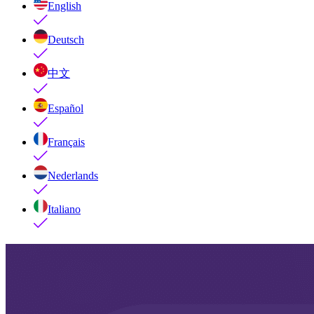
English
Deutsch
中文
Español
Français
Nederlands
Italiano