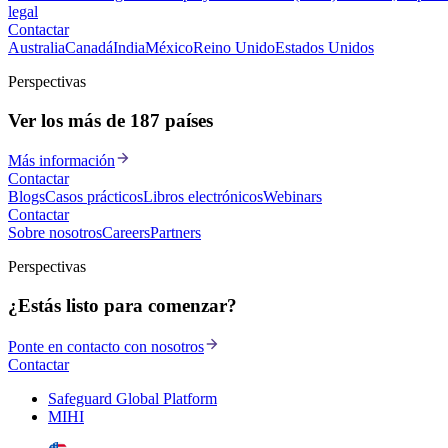
legal
Contactar
Australia
Canadá
India
México
Reino Unido
Estados Unidos
Perspectivas
Ver los más de 187 países
Más información
Contactar
Blogs
Casos prácticos
Libros electrónicos
Webinars
Contactar
Sobre nosotros
Careers
Partners
Perspectivas
¿Estás listo para comenzar?
Ponte en contacto con nosotros
Contactar
Safeguard Global Platform
MIHI