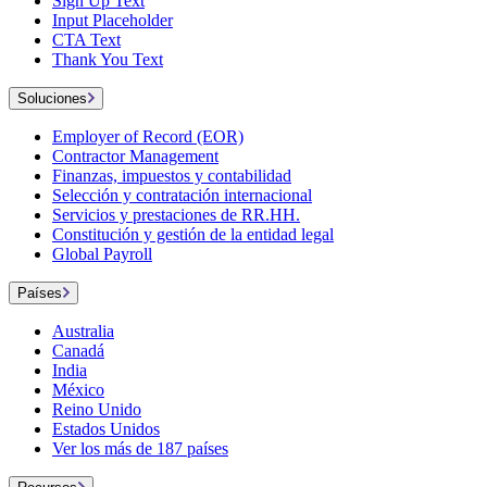
Sign Up Text
Input Placeholder
CTA Text
Thank You Text
Soluciones
Employer of Record (EOR)
Contractor Management
Finanzas, impuestos y contabilidad
Selección y contratación internacional
Servicios y prestaciones de RR.HH.
Constitución y gestión de la entidad legal
Global Payroll
Países
Australia
Canadá
India
México
Reino Unido
Estados Unidos
Ver los más de 187 países