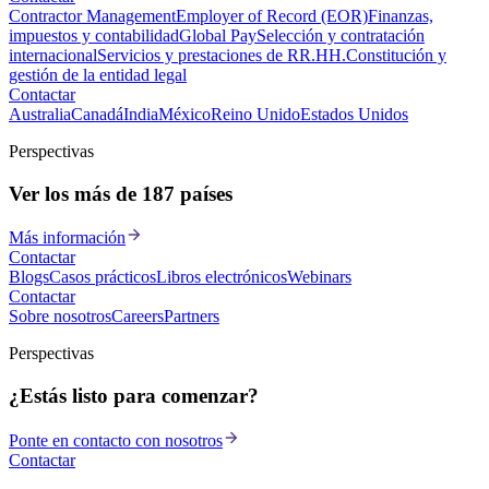
Contractor Management
Employer of Record (EOR)
Finanzas,
impuestos y contabilidad
Global Pay
Selección y contratación
internacional
Servicios y prestaciones de RR.HH.
Constitución y
gestión de la entidad legal
Contactar
Australia
Canadá
India
México
Reino Unido
Estados Unidos
Perspectivas
Ver los más de 187 países
Más información
Contactar
Blogs
Casos prácticos
Libros electrónicos
Webinars
Contactar
Sobre nosotros
Careers
Partners
Perspectivas
¿Estás listo para comenzar?
Ponte en contacto con nosotros
Contactar