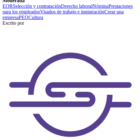
Moderada
EOR
Selección y contratación
Derecho laboral
Nómina
Prestaciones
para los empleados
Visados de trabajo e inmigración
Crear una
empresa
PEO
Cultura
Escrito por