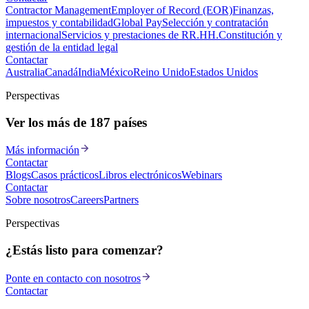
Contractor Management
Employer of Record (EOR)
Finanzas,
impuestos y contabilidad
Global Pay
Selección y contratación
internacional
Servicios y prestaciones de RR.HH.
Constitución y
gestión de la entidad legal
Contactar
Australia
Canadá
India
México
Reino Unido
Estados Unidos
Perspectivas
Ver los más de 187 países
Más información
Contactar
Blogs
Casos prácticos
Libros electrónicos
Webinars
Contactar
Sobre nosotros
Careers
Partners
Perspectivas
¿Estás listo para comenzar?
Ponte en contacto con nosotros
Contactar