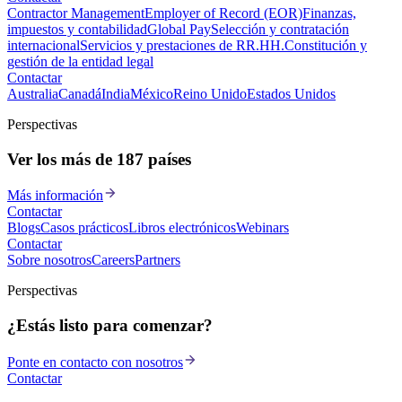
Contractor Management
Employer of Record (EOR)
Finanzas,
impuestos y contabilidad
Global Pay
Selección y contratación
internacional
Servicios y prestaciones de RR.HH.
Constitución y
gestión de la entidad legal
Contactar
Australia
Canadá
India
México
Reino Unido
Estados Unidos
Perspectivas
Ver los más de 187 países
Más información
Contactar
Blogs
Casos prácticos
Libros electrónicos
Webinars
Contactar
Sobre nosotros
Careers
Partners
Perspectivas
¿Estás listo para comenzar?
Ponte en contacto con nosotros
Contactar