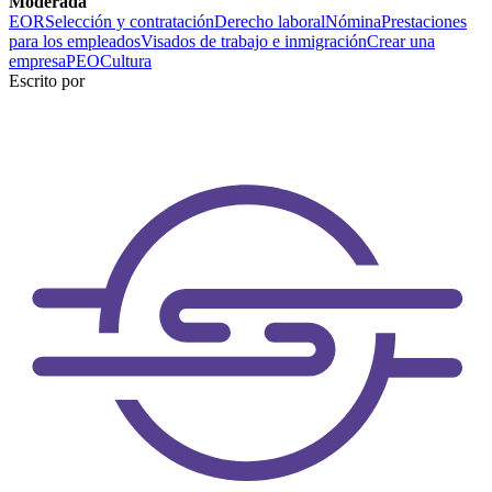
Moderada
EOR
Selección y contratación
Derecho laboral
Nómina
Prestaciones
para los empleados
Visados de trabajo e inmigración
Crear una
empresa
PEO
Cultura
Escrito por