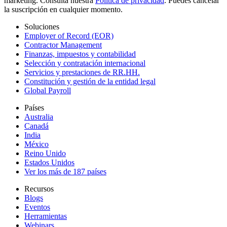
marketing. Consulta nuestra
Política de privacidad
. Puedes cancelar
la suscripción en cualquier momento.
Soluciones
Employer of Record (EOR)
Contractor Management
Finanzas, impuestos y contabilidad
Selección y contratación internacional
Servicios y prestaciones de RR.HH.
Constitución y gestión de la entidad legal
Global Payroll
Países
Australia
Canadá
India
México
Reino Unido
Estados Unidos
Ver los más de 187 países
Recursos
Blogs
Eventos
Herramientas
Webinars