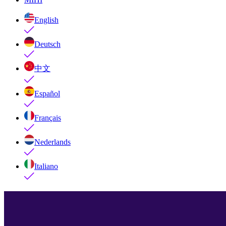
English
Deutsch
中文
Español
Français
Nederlands
Italiano