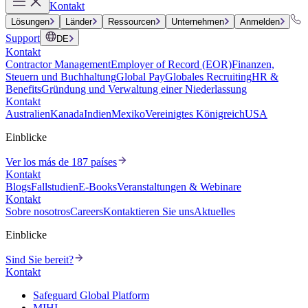
Kontakt
Lösungen
Länder
Ressourcen
Unternehmen
Anmelden
Support
DE
Kontakt
Contractor Management
Employer of Record (EOR)
Finanzen,
Steuern und Buchhaltung
Global Pay
Globales Recruiting
HR &
Benefits
Gründung und Verwaltung einer Niederlassung
Kontakt
Australien
Kanada
Indien
Mexiko
Vereinigtes Königreich
USA
Einblicke
Ver los más de 187 países
Kontakt
Blogs
Fallstudien
E-Books
Veranstaltungen & Webinare
Kontakt
Sobre nosotros
Careers
Kontaktieren Sie uns
Aktuelles
Einblicke
Sind Sie bereit?
Kontakt
Safeguard Global Platform
MIHI