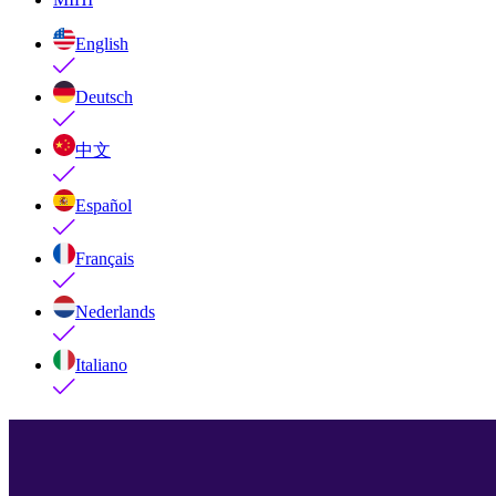
English
Deutsch
中文
Español
Français
Nederlands
Italiano