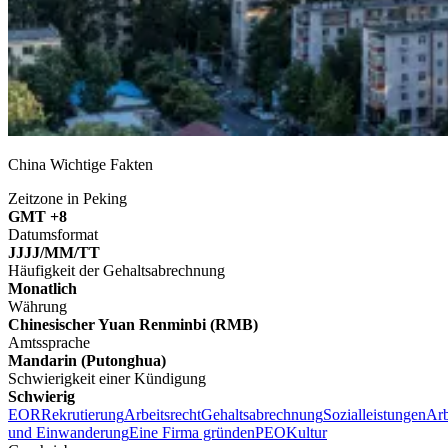
China Wichtige Fakten
Zeitzone in Peking
GMT +8
Datumsformat
JJJJ/MM/TT
Häufigkeit der Gehaltsabrechnung
Monatlich
Währung
Chinesischer Yuan Renminbi (RMB)
Amtssprache
Mandarin (Putonghua)
Schwierigkeit einer Kündigung
Schwierig
EOR
Rekrutierung
Arbeitsrecht
Gehaltsabrechnung
Sozialleistungen
Arb
und Einwanderung
Eine Firma gründen
PEO
Kultur