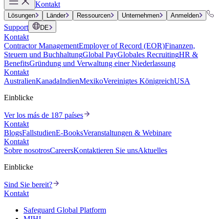
Kontakt
Lösungen
Länder
Ressourcen
Unternehmen
Anmelden
Support
DE
Kontakt
Contractor Management
Employer of Record (EOR)
Finanzen,
Steuern und Buchhaltung
Global Pay
Globales Recruiting
HR &
Benefits
Gründung und Verwaltung einer Niederlassung
Kontakt
Australien
Kanada
Indien
Mexiko
Vereinigtes Königreich
USA
Einblicke
Ver los más de 187 países
Kontakt
Blogs
Fallstudien
E-Books
Veranstaltungen & Webinare
Kontakt
Sobre nosotros
Careers
Kontaktieren Sie uns
Aktuelles
Einblicke
Sind Sie bereit?
Kontakt
Safeguard Global Platform
MIHI