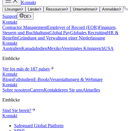
Kontakt
Lösungen
Länder
Ressourcen
Unternehmen
Anmelden
Support
DE
Kontakt
Contractor Management
Employer of Record (EOR)
Finanzen,
Steuern und Buchhaltung
Global Pay
Globales Recruiting
HR &
Benefits
Gründung und Verwaltung einer Niederlassung
Kontakt
Australien
Kanada
Indien
Mexiko
Vereinigtes Königreich
USA
Einblicke
Ver los más de 187 países
Kontakt
Blogs
Fallstudien
E-Books
Veranstaltungen & Webinare
Kontakt
Sobre nosotros
Careers
Kontaktieren Sie uns
Aktuelles
Einblicke
Sind Sie bereit?
Kontakt
Safeguard Global Platform
MIHI