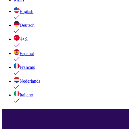
English
Deutsch
中文
Español
Français
Nederlands
Italiano