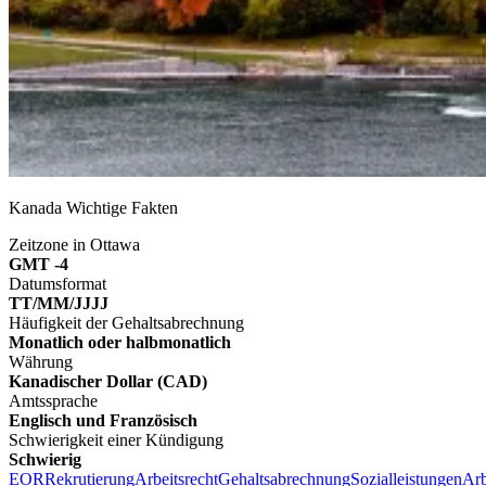
Kanada Wichtige Fakten
Zeitzone in Ottawa
GMT -4
Datumsformat
TT/MM/JJJJ
Häufigkeit der Gehaltsabrechnung
Monatlich oder halbmonatlich
Währung
Kanadischer Dollar (CAD)
Amtssprache
Englisch und Französisch
Schwierigkeit einer Kündigung
Schwierig
EOR
Rekrutierung
Arbeitsrecht
Gehaltsabrechnung
Sozialleistungen
Arb