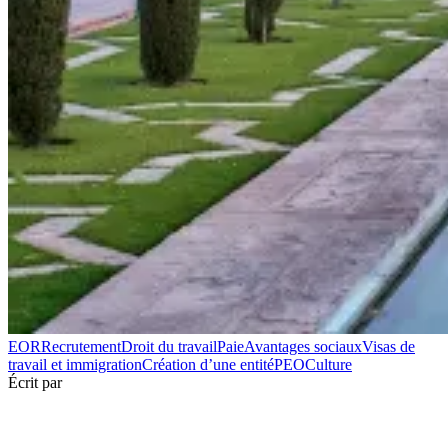
EOR
Recrutement
Droit du travail
Paie
Avantages sociaux
Visas de
travail et immigration
Création d’une entité
PEO
Culture
Écrit par