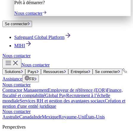
Prêt à démarrer?
Nous contacter
Se connecter
Safeguard Global Platform
MIHI
Nous contacter
Nous contacter
Solutions
Pays
Ressources
Entreprise
Se connecter
Assistance
FR
Nous contacter
Contractor Management
Employeur de référence (EOR)
Finance,
fiscalité et comptabilité
Global Pay
Recrutement à l’échelle
mondiale
Services RH et gestion des avantages sociaux
Création et
gestion d'une entité juridique
Nous contacter
Australie
Canada
Inde
Mexique
Royaume-Uni
États-Unis
Perspectives