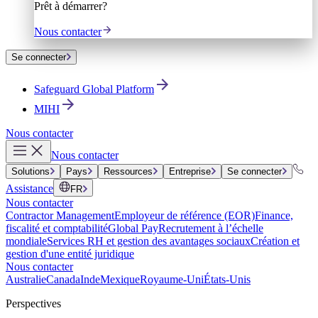
Prêt à démarrer?
Nous contacter
Se connecter
Safeguard Global Platform
MIHI
Nous contacter
Nous contacter
Solutions
Pays
Ressources
Entreprise
Se connecter
Assistance
FR
Nous contacter
Contractor Management
Employeur de référence (EOR)
Finance,
fiscalité et comptabilité
Global Pay
Recrutement à l’échelle
mondiale
Services RH et gestion des avantages sociaux
Création et
gestion d'une entité juridique
Nous contacter
Australie
Canada
Inde
Mexique
Royaume-Uni
États-Unis
Perspectives