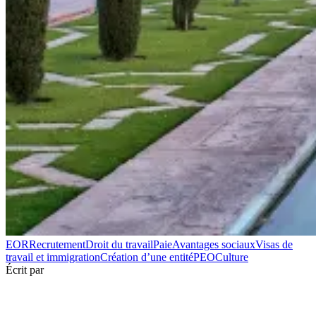
EOR
Recrutement
Droit du travail
Paie
Avantages sociaux
Visas de
travail et immigration
Création d’une entité
PEO
Culture
Écrit par