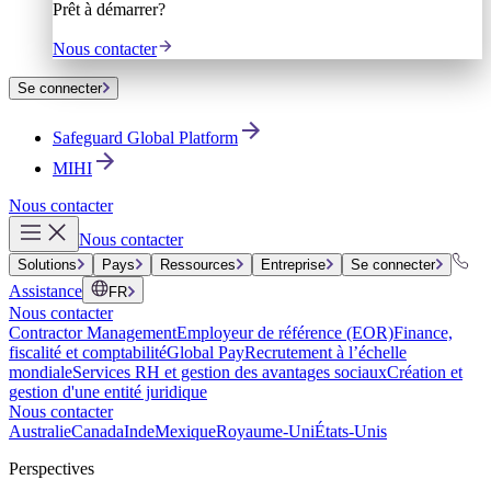
Prêt à démarrer?
Nous contacter
Se connecter
Safeguard Global Platform
MIHI
Nous contacter
Nous contacter
Solutions
Pays
Ressources
Entreprise
Se connecter
Assistance
FR
Nous contacter
Contractor Management
Employeur de référence (EOR)
Finance,
fiscalité et comptabilité
Global Pay
Recrutement à l’échelle
mondiale
Services RH et gestion des avantages sociaux
Création et
gestion d'une entité juridique
Nous contacter
Australie
Canada
Inde
Mexique
Royaume-Uni
États-Unis
Perspectives