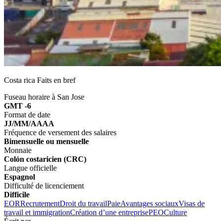
Costa rica Faits en bref
Fuseau horaire à San Jose
GMT -6
Format de date
JJ/MM/AAAA
Fréquence de versement des salaires
Bimensuelle ou mensuelle
Monnaie
Colón costaricien (CRC)
Langue officielle
Espagnol
Difficulté de licenciement
Difficile
EOR
Recrutement
Droit du travail
Paie
Avantages sociaux
Visas de
travail et immigration
Création d’une entreprise
PEO
Culture