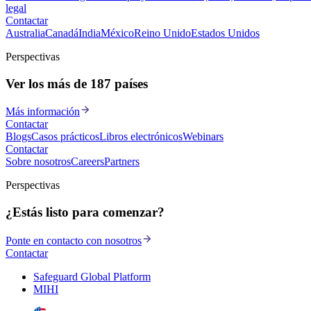
legal
Contactar
Australia
Canadá
India
México
Reino Unido
Estados Unidos
Perspectivas
Ver los más de 187 países
Más información
Contactar
Blogs
Casos prácticos
Libros electrónicos
Webinars
Contactar
Sobre nosotros
Careers
Partners
Perspectivas
¿Estás listo para comenzar?
Ponte en contacto con nosotros
Contactar
Safeguard Global Platform
MIHI