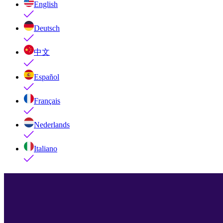
English
Deutsch
中文
Español
Français
Nederlands
Italiano