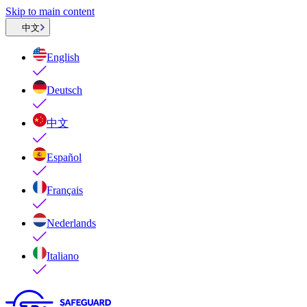
Skip to main content
中文
English
Deutsch
中文
Español
Français
Nederlands
Italiano