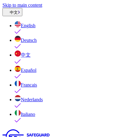
Skip to main content
中文
English
Deutsch
中文
Español
Français
Nederlands
Italiano