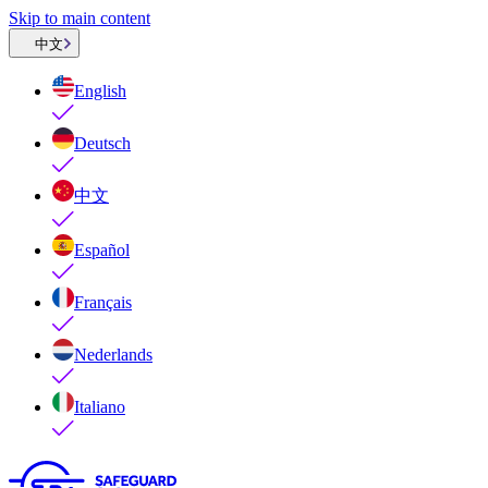
Skip to main content
中文
English
Deutsch
中文
Español
Français
Nederlands
Italiano