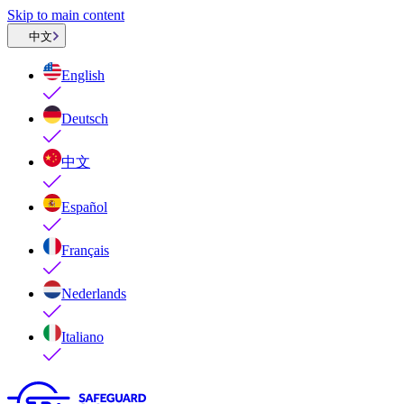
Skip to main content
中文
English
Deutsch
中文
Español
Français
Nederlands
Italiano