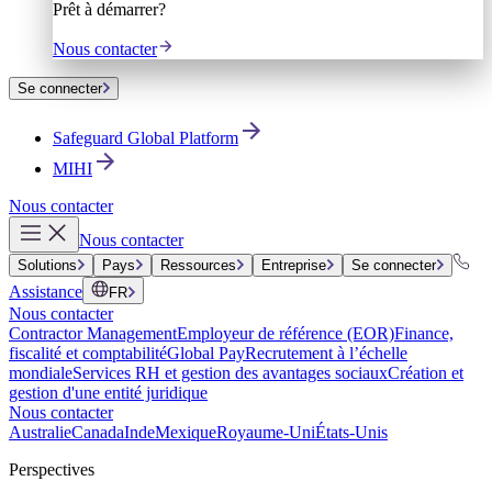
Prêt à démarrer?
Nous contacter
Se connecter
Safeguard Global Platform
MIHI
Nous contacter
Nous contacter
Solutions
Pays
Ressources
Entreprise
Se connecter
Assistance
FR
Nous contacter
Contractor Management
Employeur de référence (EOR)
Finance,
fiscalité et comptabilité
Global Pay
Recrutement à l’échelle
mondiale
Services RH et gestion des avantages sociaux
Création et
gestion d'une entité juridique
Nous contacter
Australie
Canada
Inde
Mexique
Royaume-Uni
États-Unis
Perspectives