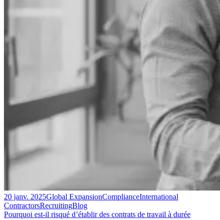
20 janv. 2025
Global Expansion
Compliance
International
Contractors
Recruiting
Blog
Pourquoi est-il risqué d’établir des contrats de travail à durée