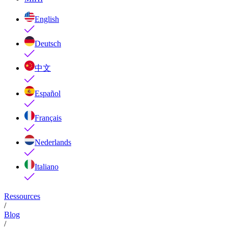
English
Deutsch
中文
Español
Français
Nederlands
Italiano
Ressources
/
Blog
/