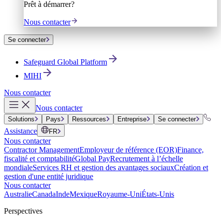
Prêt à démarrer?
Nous contacter
Se connecter
Safeguard Global Platform
MIHI
Nous contacter
Nous contacter
Solutions
Pays
Ressources
Entreprise
Se connecter
Assistance
FR
Nous contacter
Contractor Management
Employeur de référence (EOR)
Finance,
fiscalité et comptabilité
Global Pay
Recrutement à l’échelle
mondiale
Services RH et gestion des avantages sociaux
Création et
gestion d'une entité juridique
Nous contacter
Australie
Canada
Inde
Mexique
Royaume-Uni
États-Unis
Perspectives