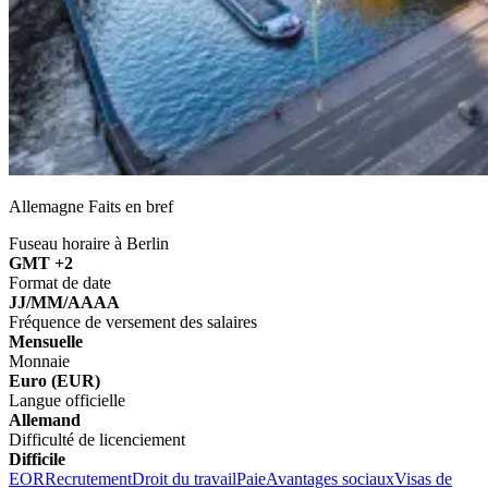
Allemagne Faits en bref
Fuseau horaire à Berlin
GMT +2
Format de date
JJ/MM/AAAA
Fréquence de versement des salaires
Mensuelle
Monnaie
Euro (EUR)
Langue officielle
Allemand
Difficulté de licenciement
Difficile
EOR
Recrutement
Droit du travail
Paie
Avantages sociaux
Visas de