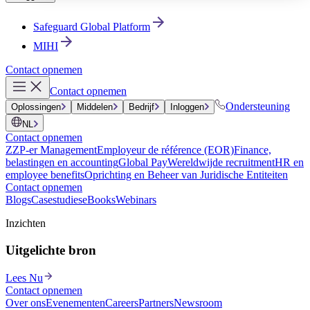
Safeguard Global Platform
MIHI
Contact opnemen
Contact opnemen
Ondersteuning
Oplossingen
Middelen
Bedrijf
Inloggen
NL
Contact opnemen
ZZP-er Management
Employeur de référence (EOR)
Finance,
belastingen en accounting
Global Pay
Wereldwijde recruitment
HR en
employee benefits
Oprichting en Beheer van Juridische Entiteiten
Contact opnemen
Blogs
Casestudies
eBooks
Webinars
Inzichten
Uitgelichte bron
Lees Nu
Contact opnemen
Over ons
Evenementen
Careers
Partners
Newsroom