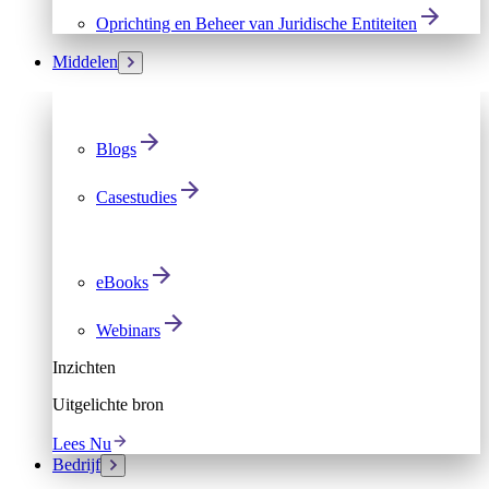
Oprichting en Beheer van Juridische Entiteiten
Middelen
Blogs
Casestudies
eBooks
Webinars
Inzichten
Uitgelichte bron
Lees Nu
Bedrijf