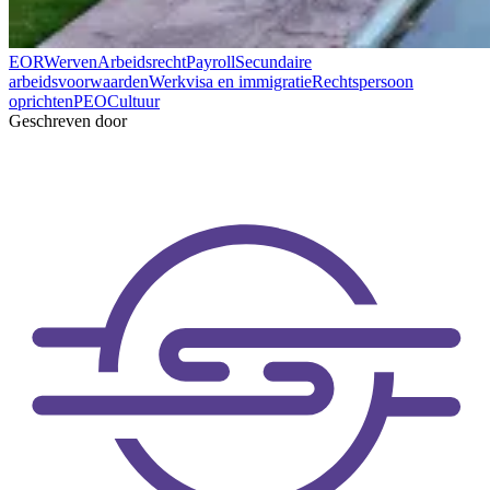
EOR
Werven
Arbeidsrecht
Payroll
Secundaire
arbeidsvoorwaarden
Werkvisa en immigratie
Rechtspersoon
oprichten
PEO
Cultuur
Geschreven door